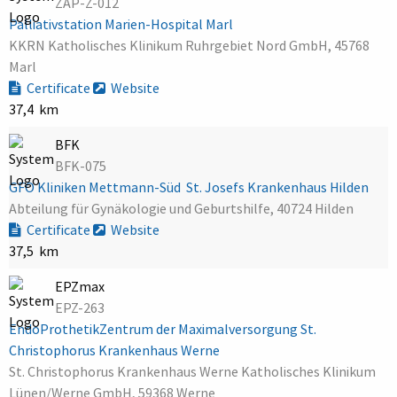
ZAP-Z-012
Palliativstation Marien-Hospital Marl
KKRN Katholisches Klinikum Ruhrgebiet Nord GmbH, 45768
Marl
Certificate
Website
37,4 km
BFK
BFK-075
GFO Kliniken Mettmann-Süd  St. Josefs Krankenhaus Hilden
Abteilung für Gynäkologie und Geburtshilfe, 40724 Hilden
Certificate
Website
37,5 km
EPZmax
EPZ-263
EndoProthetikZentrum der Maximalversorgung St.
Christophorus Krankenhaus Werne
St. Christophorus Krankenhaus Werne Katholisches Klinikum
Lünen/Werne GmbH, 59368 Werne