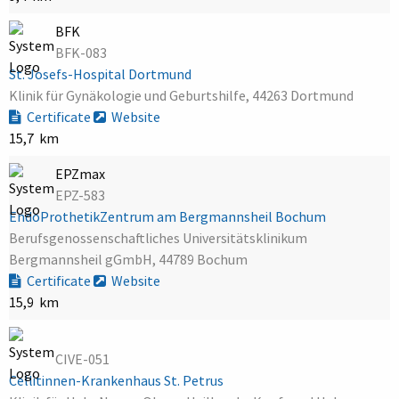
BFK
BFK-083
St. Josefs-Hospital Dortmund
Klinik für Gynäkologie und Geburtshilfe, 44263 Dortmund
Certificate
Website
15,7 km
EPZmax
EPZ-583
EndoProthetikZentrum am Bergmannsheil Bochum
Berufsgenossenschaftliches Universitätsklinikum
Bergmannsheil gGmbH, 44789 Bochum
Certificate
Website
15,9 km
CIVE-051
Cellitinnen-Krankenhaus St. Petrus