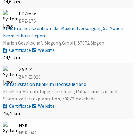
44,6 km
EPZmax
EPZ-175
EndoProthetikZentrum der Maximalversorgung St. Marien-
Krankenhaus Siegen
Marien Gesellschaft Siegen gGmbH, 57072 Siegen
Certificate
Website
44,9 km
ZAP-Z
ZAP-Z-029
Palliativstation Klinikum Hochsauerland
Klinik für Hämatologie, Onkologie, Palliativmedizin und
Stammzelltransplantation, 59872 Meschede
Certificate
Website
46,4 km
NSK
NSK-041