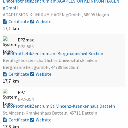
EndoProthetikZentrum am AGAPLESION KLINIKUM HAGEN
gGmbH
AGAPLESION KLINIKUM HAGEN gGmbH., 58095 Hagen
Certificate
Website
17,1 km
EPZmax
EPZ-583
EndoProthetikZentrum am Bergmannsheil Bochum
Berufsgenossenschaftliches Universitätsklinikum
Bergmannsheil gGmbH, 44789 Bochum
Certificate
Website
17,7 km
EPZ
EPZ-254
EndoProthetikZentrum St. Vincenz-Krankenhaus Datteln
St. Vincenz-Krankenhaus Datteln, 45711 Datteln
Certificate
Website
17,8 km