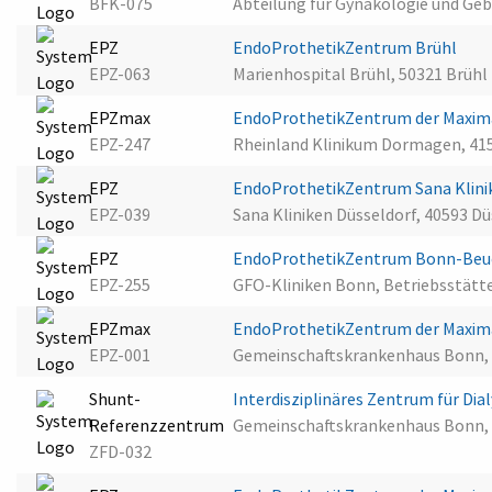
BFK-075
Abteilung für Gynäkologie und Geb
EPZ
EndoProthetikZentrum Brühl
EPZ-063
Marienhospital Brühl, 50321 Brühl
EPZmax
EndoProthetikZentrum der Maxi
EPZ-247
Rheinland Klinikum Dormagen, 4
EPZ
EndoProthetikZentrum Sana Klini
EPZ-039
Sana Kliniken Düsseldorf, 40593 Dü
EPZ
EndoProthetikZentrum Bonn-Beu
EPZ-255
GFO-Kliniken Bonn, Betriebsstätte
EPZmax
EndoProthetikZentrum der Maxima
EPZ-001
Gemeinschaftskrankenhaus Bonn,
Shunt-
Interdisziplinäres Zentrum für D
Referenzzentrum
Gemeinschaftskrankenhaus Bonn,
ZFD-032