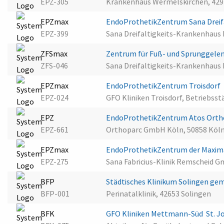
EPZ-305
Krankenhaus Wermelskirchen, 429
EPZmax
EndoProthetikZentrum Sana Dreif
EPZ-399
Sana Dreifaltigkeits-Krankenhaus
ZFSmax
Zentrum für Fuß- und Sprunggelen
ZFS-046
Sana Dreifaltigkeits-Krankenhaus
EPZmax
EndoProthetikZentrum Troisdorf
EPZ-024
GFO Kliniken Troisdorf, Betriebsstä
EPZ
EndoProthetikZentrum Atos Ortho
EPZ-661
Orthoparc GmbH Köln, 50858 Köl
EPZmax
EndoProthetikZentrum der Maxima
EPZ-275
Sana Fabricius-Klinik Remscheid 
BFP
Städtisches Klinikum Solingen g
BFP-001
Perinatalklinik, 42653 Solingen
BFK
GFO Kliniken Mettmann-Süd  St. 