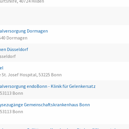
urtshilfe, 40724 Hilden
malversorgung Dormagen
1540 Dormagen
ken Düsseldorf
sseldorf
el
 St. Josef Hospital, 53225 Bonn
lversorgung endoBonn - Klinik für Gelenkersatz
 53113 Bonn
ialysezugänge Gemeinschaftskrankenhaus Bonn
 53113 Bonn