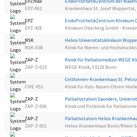
EPZmax
EndoProthetikZentrum der Maxima
EPZ-062
Krankenhaus St. Josef Wuppertal,
EPZ
EndoProthetikZentrum Klinikum 
EPZ-428
Klinikum Oberberg GmbH - Kreisk
NSK
Helios Universitätsklinikum Wupp
NSK-038
Klinik für Nieren- und Hochdruckk
ZAP-Z
Klinik für Palliativmedizin WEGE Kl
ZAP-Z-023
WEGE Klinik, 53129 Bonn
Cellitinnen-Krankenhaus St. Petr
CIVE-051
Klinik für Hals-Nasen-Ohren-Heilk
ZAP-Z
Palliativstation Saunders, Univers
ZAP-Z-006
Klinik und Poliklinik für Palliati
ZAP-Z
Palliativstation Helios Krankenh
ZAP-Z-001
Helios Krankenhaus Bonn/Rhein-S