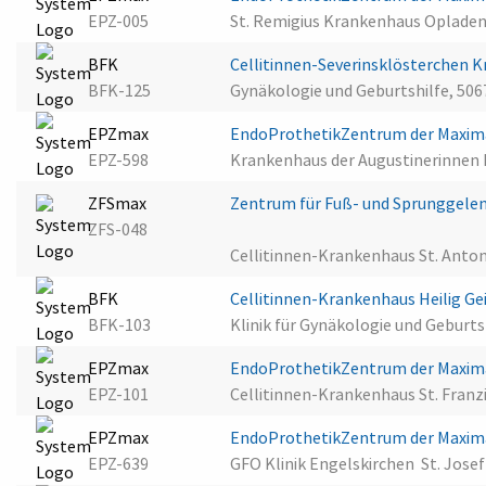
EPZ-005
St. Remigius Krankenhaus Opladen
BFK
Cellitinnen-Severinsklösterchen 
BFK-125
Gynäkologie und Geburtshilfe, 506
EPZmax
EndoProthetikZentrum der Maxima
EPZ-598
Krankenhaus der Augustinerinnen 
ZFSmax
Zentrum für Fuß- und Sprunggelen
ZFS-048
Cellitinnen-Krankenhaus St. Anton
BFK
Cellitinnen-Krankenhaus Heilig Ge
BFK-103
Klinik für Gynäkologie und Geburts
EPZmax
EndoProthetikZentrum der Maxima
EPZ-101
Cellitinnen-Krankenhaus St. Franz
EPZmax
EndoProthetikZentrum der Maximal
EPZ-639
GFO Klinik Engelskirchen  St. Jos