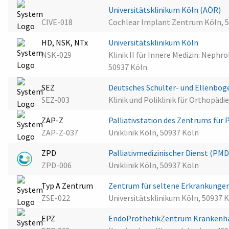
Universitätsklinikum Köln (AÖR)
CIVE-018
Cochlear Implant Zentrum Köln, 
HD, NSK, NTx
Universitätsklinikum Köln
NSK-029
Klinik II für Innere Medizin: Neph
50937 Köln
SEZ
Deutsches Schulter- und Ellenbog
SEZ-003
Klinik und Poliklinik für Orthopädi
ZAP-Z
Palliativstation des Zentrums für 
ZAP-Z-037
Uniklinik Köln, 50937 Köln
ZPD
Palliativmedizinischer Dienst (PMD
ZPD-006
Uniklinik Köln, 50937 Köln
Typ A Zentrum
Zentrum für seltene Erkrankunge
ZSE-022
Universitätsklinikum Köln, 50937 
EPZ
EndoProthetikZentrum Krankenh