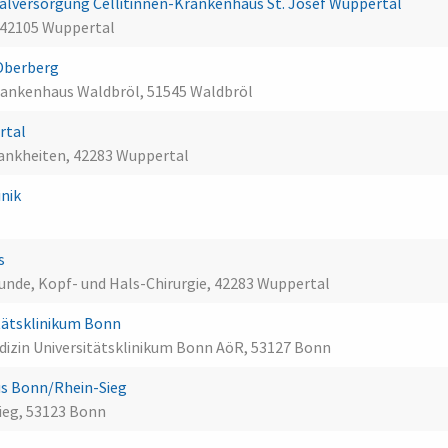
lversorgung Cellitinnen-Krankenhaus St. Josef Wuppertal
 42105 Wuppertal
Oberberg
rankenhaus Waldbröl, 51545 Waldbröl
ertal
rankheiten, 42283 Wuppertal
inik
us
unde, Kopf- und Hals-Chirurgie, 42283 Wuppertal
itätsklinikum Bonn
vmedizin Universitätsklinikum Bonn AöR, 53127 Bonn
aus Bonn/Rhein-Sieg
ieg, 53123 Bonn