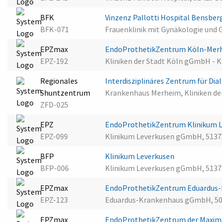
BFK
Vinzenz Pallotti Hospital Bensber
BFK-071
Frauenklinik mit Gynäkologie und 
EPZmax
EndoProthetikZentrum Köln-Mer
EPZ-192
Kliniken der Stadt Köln gGmbH - 
Regionales
Interdisziplinäres Zentrum für Di
Shuntzentrum
Krankenhaus Merheim, Kliniken der
ZFD-025
EPZ
EndoProthetikZentrum Klinikum 
EPZ-099
Klinikum Leverkusen gGmbH, 5137
BFP
Klinikum Leverkusen
BFP-006
Klinikum Leverkusen gGmbH, 5137
EPZmax
EndoProthetikZentrum Eduardus
EPZ-123
Eduardus-Krankenhaus gGmbH, 50
EPZmax
EndoProthetikZentrum der Maxima