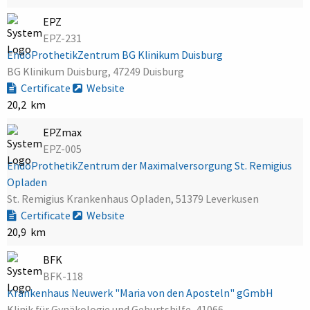
EPZ
EPZ-231
EndoProthetikZentrum BG Klinikum Duisburg
BG Klinikum Duisburg, 47249 Duisburg
Certificate
Website
20,2 km
EPZmax
EPZ-005
EndoProthetikZentrum der Maximalversorgung St. Remigius
Opladen
St. Remigius Krankenhaus Opladen, 51379 Leverkusen
Certificate
Website
20,9 km
BFK
BFK-118
Krankenhaus Neuwerk "Maria von den Aposteln" gGmbH
Klinik für Gynäkologie und Geburtshilfe, 41066