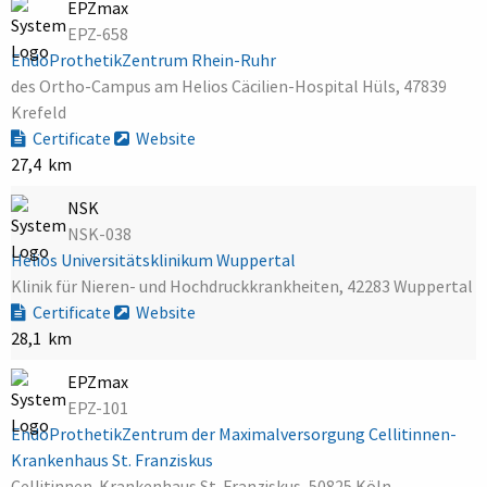
EPZmax
EPZ-658
EndoProthetikZentrum Rhein-Ruhr
des Ortho-Campus am Helios Cäcilien-Hospital Hüls, 47839
Krefeld
Certificate
Website
27,4 km
NSK
NSK-038
Helios Universitätsklinikum Wuppertal
Klinik für Nieren- und Hochdruckkrankheiten, 42283 Wuppertal
Certificate
Website
28,1 km
EPZmax
EPZ-101
EndoProthetikZentrum der Maximalversorgung Cellitinnen-
Krankenhaus St. Franziskus
Cellitinnen-Krankenhaus St. Franziskus, 50825 Köln