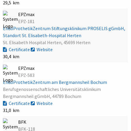
29,5 km
EPZmax
EPZ-181
EndoProthetikZentrum Stiftungsklinikum PROSELIS gGmbH,
Standort St. Elisabeth-Hospital Herten
St. Elisabeth Hospital Herten, 45699 Herten
Certificate
Website
30,4 km
EPZmax
EPZ-583
EndoProthetikZentrum am Bergmannsheil Bochum
Berufsgenossenschaftliches Universitätsklinikum
Bergmannsheil gGmbH, 44789 Bochum
Certificate
Website
31,0 km
BFK
BFK-118