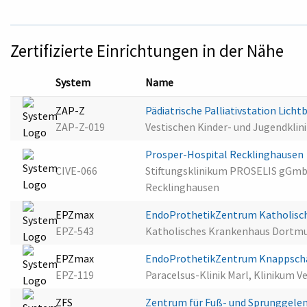
Zertifizierte Einrichtungen in der Nähe
System
Name
ZAP-Z
Pädiatrische Palliativstation Lichtb
ZAP-Z-019
Vestischen Kinder- und Jugendklini
Prosper-Hospital Recklinghausen
CIVE-066
Stiftungsklinikum PROSELIS gGmbH,
Recklinghausen
EPZmax
EndoProthetikZentrum Katholis
EPZ-543
Katholisches Krankenhaus Dortm
EPZmax
EndoProthetikZentrum Knappschaft
EPZ-119
Paracelsus-Klinik Marl, Klinikum 
ZFS
Zentrum für Fuß- und Sprunggelen