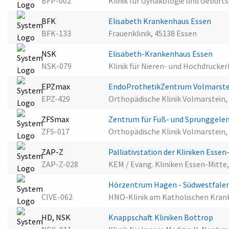
BFP-002
Klinik für Gynäkologie und Geburts
BFK
Elisabeth Krankenhaus Essen
BFK-133
Frauenklinik, 45138 Essen
NSK
Elisabeth-Krankenhaus Essen
NSK-079
Klinik für Nieren- und Hochdruck
EPZmax
EndoProthetikZentrum Volmarst
EPZ-429
Orthopädische Klinik Volmarstein,
ZFSmax
Zentrum für Fuß- und Sprunggelen
ZFS-017
Orthopädische Klinik Volmarstein,
ZAP-Z
Palliativstation der Kliniken Esse
ZAP-Z-028
KEM / Evang. Kliniken Essen-Mitte
Hörzentrum Hagen - Südwestfale
CIVE-062
HNO-Klinik am Katholischen Kra
HD, NSK
Knappschaft Kliniken Bottrop