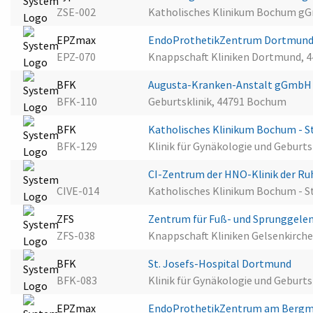
ZSE-002
Katholisches Klinikum Bochum gGm
EPZmax
EndoProthetikZentrum Dortmund 
EPZ-070
Knappschaft Kliniken Dortmund, 
BFK
Augusta-Kranken-Anstalt gGmb
BFK-110
Geburtsklinik, 44791 Bochum
BFK
Katholisches Klinikum Bochum - St
BFK-129
Klinik für Gynäkologie und Geburt
CI-Zentrum der HNO-Klinik der R
CIVE-014
Katholisches Klinikum Bochum - S
ZFS
Zentrum für Fuß- und Sprunggelen
ZFS-038
Knappschaft Kliniken Gelsenkirch
BFK
St. Josefs-Hospital Dortmund
BFK-083
Klinik für Gynäkologie und Geburt
EPZmax
EndoProthetikZentrum am Berg