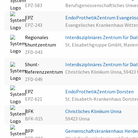
EPZ-583
Berufsgenossenschaftliches Univ
EPZ
EndoProthetikZentrum Evangelis
EPZ-243
Evangelisches Krankenhaus Witten
Regionales
Interdisziplinäres Zentrum für Di
Shuntzentrum
St. Elisabethgruppe GmbH, Marien
ZFD-043
Shunt-
Interdisziplinäres Zentrum für Di
Referenzzentrum
Christliches Klinikum Unna, 59423
ZFD-049
EPZ
EndoProthetikZentrum Dorsten
EPZ-621
St. Elisabeth-Krankenhaus Dorste
BFK
Christliches Klinikum Unna
BFK-015
59423 Unna
BFP
Gemeinschaftskrankenhaus Herd