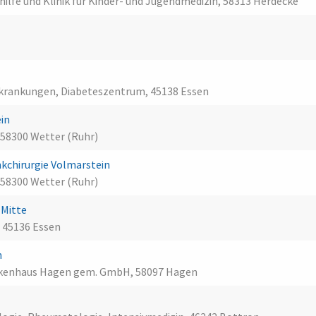
hilfe und Klinik für Kinder- und Jugendmedizin, 58313 Herdecke
erkrankungen, Diabeteszentrum, 45138 Essen
ein
 58300 Wetter (Ruhr)
kchirurgie Volmarstein
 58300 Wetter (Ruhr)
n-Mitte
, 45136 Essen
n
nkenhaus Hagen gem. GmbH, 58097 Hagen