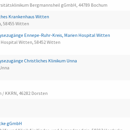
ersitätsklinikum Bergmannsheil gGmbH, 44789 Bochum
ches Krankenhaus Witten
, 58455 Witten
alysezugänge Ennepe-Ruhr-Kreis, Marien Hospital Witten
 Hospital Witten, 58452 Witten
alysezugänge Christliches Klinikum Unna
 Unna
n / KKRN, 46282 Dorsten
ecke gGmbH