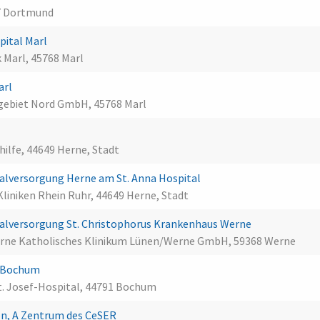
7 Dortmund
pital Marl
 Marl, 45768 Marl
arl
gebiet Nord GmbH, 45768 Marl
hilfe, 44649 Herne, Stadt
lversorgung Herne am St. Anna Hospital
Kliniken Rhein Ruhr, 44649 Herne, Stadt
lversorgung St. Christophorus Krankenhaus Werne
erne Katholisches Klinikum Lünen/Werne GmbH, 59368 Werne
al Bochum
t. Josef-Hospital, 44791 Bochum
en, A Zentrum des CeSER