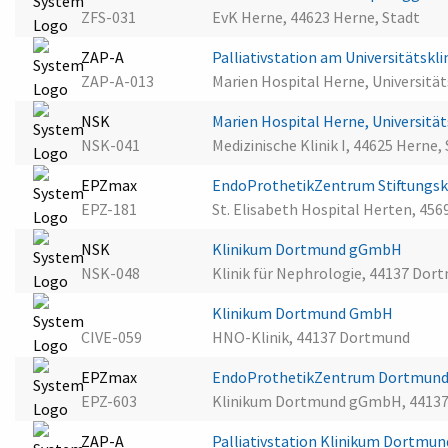
ZFS-031
EvK Herne, 44623 Herne, Stadt
ZAP-A
Palliativstation am Universitätsk
ZAP-A-013
Marien Hospital Herne, Universitä
NSK
Marien Hospital Herne, Universitä
NSK-041
Medizinische Klinik I, 44625 Herne,
EPZmax
EndoProthetikZentrum Stiftungsk
EPZ-181
St. Elisabeth Hospital Herten, 45
NSK
Klinikum Dortmund gGmbH
NSK-048
Klinik für Nephrologie, 44137 Dor
Klinikum Dortmund GmbH
CIVE-059
HNO-Klinik, 44137 Dortmund
EPZmax
EndoProthetikZentrum Dortmund
EPZ-603
Klinikum Dortmund gGmbH, 4413
ZAP-A
Palliativstation Klinikum Dortmu