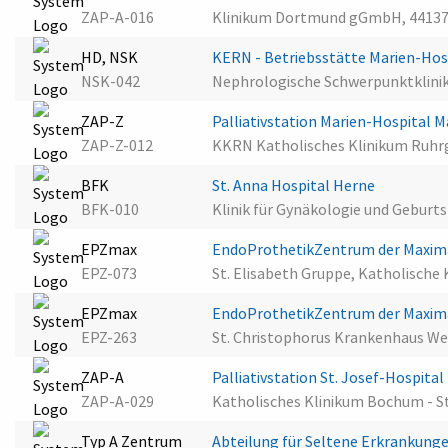
ZAP-A-016
Klinikum Dortmund gGmbH, 4413
HD, NSK
KERN - Betriebsstätte Marien-Hos
NSK-042
Nephrologische Schwerpunktklinik
ZAP-Z
Palliativstation Marien-Hospital M
ZAP-Z-012
KKRN Katholisches Klinikum Ruhr
BFK
St. Anna Hospital Herne
BFK-010
Klinik für Gynäkologie und Geburts
EPZmax
EndoProthetikZentrum der Maxima
EPZ-073
St. Elisabeth Gruppe, Katholische 
EPZmax
EndoProthetikZentrum der Maxima
EPZ-263
St. Christophorus Krankenhaus W
ZAP-A
Palliativstation St. Josef-Hospit
ZAP-A-029
Katholisches Klinikum Bochum - S
Typ A Zentrum
Abteilung für Seltene Erkrankung