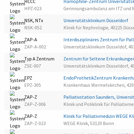
HCCC
Hämophilie-Zentrum Universitäts
HPZ-023
Gerinnungsambulanz am ITZ und MV
NSK, NTx
Universitätsklinikum Düsseldorf
NSK-052
Klinik für Nephrologie, 40225 Düss
ZAP-A
Interdisziplinäres Zentrum für Pal
ZAP-A-002
Universitätsklinikum Düsseldof, 4
Typ A Zentrum
Zentrum für Seltene Erkrankunge
ZSE-007
Universitätsklinikum Düsseldorf, 4
EPZ
EndoProthetikZentrum Krankenh
EPZ-305
Krankenhaus Wermelskirchen, 429
ZAP-Z
Palliativstation Saunders, Univers
ZAP-Z-006
Klinik und Poliklinik für Palliati
ZAP-Z
Klinik für Palliativmedizin WEGE Kl
ZAP-Z-023
WEGE Klinik, 53129 Bonn