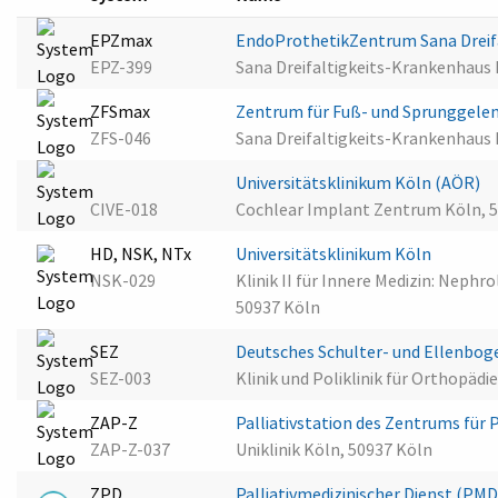
EPZmax
EndoProthetikZentrum Sana Dreif
EPZ-399
Sana Dreifaltigkeits-Krankenhaus
ZFSmax
Zentrum für Fuß- und Sprunggelen
ZFS-046
Sana Dreifaltigkeits-Krankenhaus
Universitätsklinikum Köln (AÖR)
CIVE-018
Cochlear Implant Zentrum Köln, 
HD, NSK, NTx
Universitätsklinikum Köln
NSK-029
Klinik II für Innere Medizin: Neph
50937 Köln
SEZ
Deutsches Schulter- und Ellenbog
SEZ-003
Klinik und Poliklinik für Orthopädi
ZAP-Z
Palliativstation des Zentrums für 
ZAP-Z-037
Uniklinik Köln, 50937 Köln
ZPD
Palliativmedizinischer Dienst (PMD