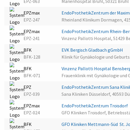
EPZ-063
Marienhospital Brühl, 50321 Brühl
EPZmax
EndoProthetikZentrum der Maxi
EPZ-247
Rheinland Klinikum Dormagen, 4
EPZmax
EndoProthetikZentrum Rhein-Berg 
EPZ-241
Vinzenz Pallotti Hospital, 51429 
BFK
EVK Bergisch Gladbach gGmbH
BFK-128
Klinik für Gynäkologie und Geburts
BFK
Vinzenz Pallotti Hospital Bensber
BFK-071
Frauenklinik mit Gynäkologie und 
EPZ
EndoProthetikZentrum Sana Klini
EPZ-039
Sana Kliniken Düsseldorf, 40593 Dü
EPZmax
EndoProthetikZentrum Troisdorf
EPZ-024
GFO Kliniken Troisdorf, Betriebsstä
BFK
GFO Kliniken Mettmann-Süd  St. 