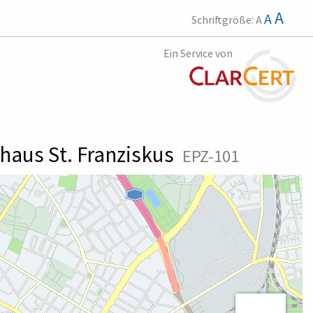
A
A
Schriftgröße:
A
Ein Service von
haus St. Franziskus
EPZ-101