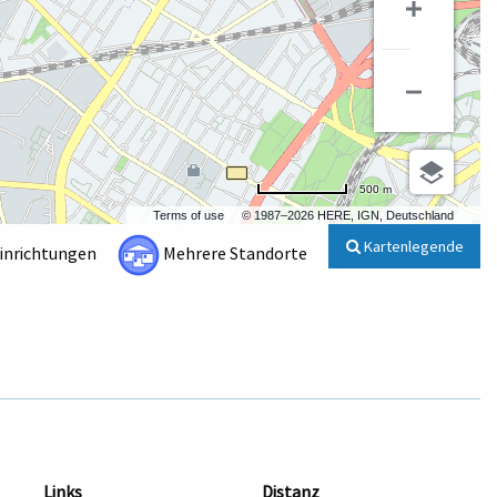
500 m
Terms of use
© 1987–2026 HERE, IGN, Deutschland
Kartenlegende
Einrichtungen
Mehrere Standorte
Links
Distanz