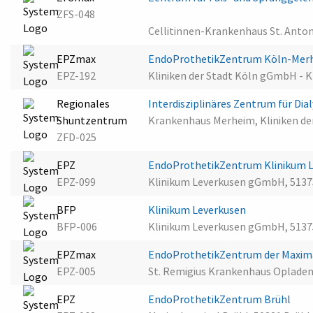
ZFS-048
Cellitinnen-Krankenhaus St. Anton
EPZmax
EndoProthetikZentrum Köln-Mer
EPZ-192
Kliniken der Stadt Köln gGmbH - 
Regionales
Interdisziplinäres Zentrum für Di
Shuntzentrum
Krankenhaus Merheim, Kliniken der
ZFD-025
EPZ
EndoProthetikZentrum Klinikum 
EPZ-099
Klinikum Leverkusen gGmbH, 5137
BFP
Klinikum Leverkusen
BFP-006
Klinikum Leverkusen gGmbH, 5137
EPZmax
EndoProthetikZentrum der Maxima
EPZ-005
St. Remigius Krankenhaus Opladen
EPZ
EndoProthetikZentrum Brühl