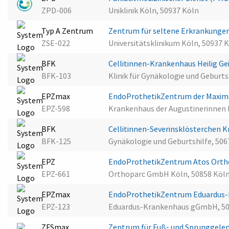
ZPD-006
Uniklinik Köln, 50937 Köln
Typ A Zentrum
Zentrum für seltene Erkrankunge
ZSE-022
Universitätsklinikum Köln, 50937 
BFK
Cellitinnen-Krankenhaus Heilig Ge
BFK-103
Klinik für Gynäkologie und Geburts
EPZmax
EndoProthetikZentrum der Maxima
EPZ-598
Krankenhaus der Augustinerinnen 
BFK
Cellitinnen-Severinsklösterchen 
BFK-125
Gynäkologie und Geburtshilfe, 506
EPZ
EndoProthetikZentrum Atos Ortho
EPZ-661
Orthoparc GmbH Köln, 50858 Köl
EPZmax
EndoProthetikZentrum Eduardus
EPZ-123
Eduardus-Krankenhaus gGmbH, 50
ZFSmax
Zentrum für Fuß- und Sprunggelen