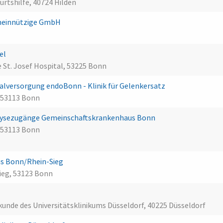
urtshilfe, 40724 Hilden
emeinnützige GmbH
el
 St. Josef Hospital, 53225 Bonn
lversorgung endoBonn - Klinik für Gelenkersatz
 53113 Bonn
ialysezugänge Gemeinschaftskrankenhaus Bonn
 53113 Bonn
aus Bonn/Rhein-Sieg
ieg, 53123 Bonn
lkunde des Universitätsklinikums Düsseldorf, 40225 Düsseldorf