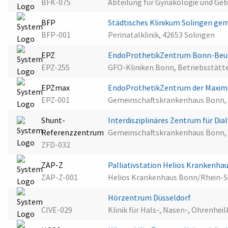
BFK-075
Abteilung für Gynäkologie und Geb
BFP
Städtisches Klinikum Solingen g
BFP-001
Perinatalklinik, 42653 Solingen
EPZ
EndoProthetikZentrum Bonn-Beu
EPZ-255
GFO-Kliniken Bonn, Betriebsstätte
EPZmax
EndoProthetikZentrum der Maxima
EPZ-001
Gemeinschaftskrankenhaus Bonn,
Shunt-
Interdisziplinäres Zentrum für D
Referenzzentrum
Gemeinschaftskrankenhaus Bonn,
ZFD-032
ZAP-Z
Palliativstation Helios Krankenh
ZAP-Z-001
Helios Krankenhaus Bonn/Rhein-S
Hörzentrum Düsseldorf
CIVE-029
Klinik für Hals-, Nasen-, Ohrenhei