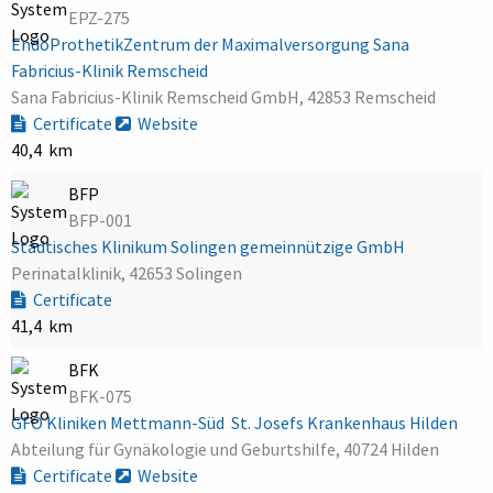
EPZ-275
EndoProthetikZentrum der Maximalversorgung Sana
Fabricius-Klinik Remscheid
Sana Fabricius-Klinik Remscheid GmbH, 42853 Remscheid
Certificate
Website
40,4 km
BFP
BFP-001
Städtisches Klinikum Solingen gemeinnützige GmbH
Perinatalklinik, 42653 Solingen
Certificate
41,4 km
BFK
BFK-075
GFO Kliniken Mettmann-Süd  St. Josefs Krankenhaus Hilden
Abteilung für Gynäkologie und Geburtshilfe, 40724 Hilden
Certificate
Website