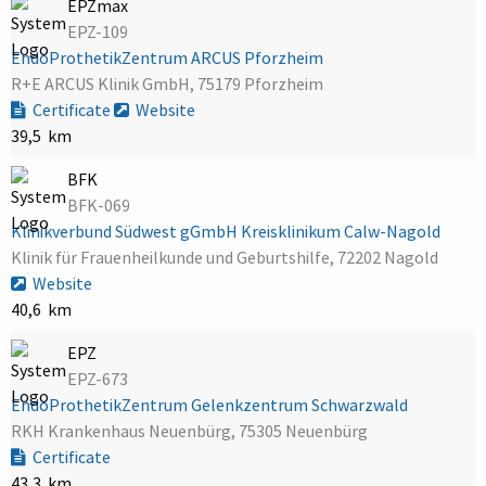
EPZmax
EPZ-109
EndoProthetikZentrum ARCUS Pforzheim
R+E ARCUS Klinik GmbH, 75179 Pforzheim
Certificate
Website
39,5 km
BFK
BFK-069
Klinikverbund Südwest gGmbH Kreisklinikum Calw-Nagold
Klinik für Frauenheilkunde und Geburtshilfe, 72202 Nagold
Website
40,6 km
EPZ
EPZ-673
EndoProthetikZentrum Gelenkzentrum Schwarzwald
RKH Krankenhaus Neuenbürg, 75305 Neuenbürg
Certificate
43,3 km