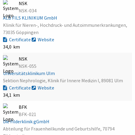
NSK
NSK-034
ALB FILS KLINIKUM GmbH
Klinik für Nieren-, Hochdruck- und Autoimmunerkrankungen,
73035 Göppingen
Certificate
Website
34,0 km
NSK
NSK-055
Universitätsklinikum Ulm
Sektion Nephrologie, Klinik für Innere Medizin I, 89081 Ulm
Certificate
Website
34,1 km
BFK
BFK-021
Die Filderklinik gGmbH
Abteilung für Frauenheilkunde und Geburtshilfe, 70794