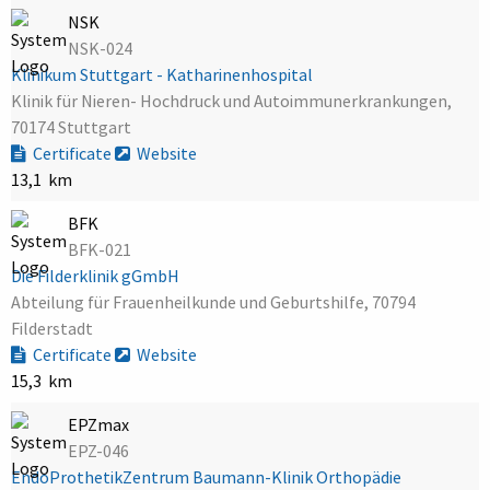
NSK
NSK-024
Klinikum Stuttgart - Katharinenhospital
Klinik für Nieren- Hochdruck und Autoimmunerkrankungen,
70174 Stuttgart
Certificate
Website
13,1 km
BFK
BFK-021
Die Filderklinik gGmbH
Abteilung für Frauenheilkunde und Geburtshilfe, 70794
Filderstadt
Certificate
Website
15,3 km
EPZmax
EPZ-046
EndoProthetikZentrum Baumann-Klinik Orthopädie