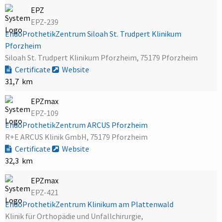
EPZ
EPZ-239
EndoProthetikZentrum Siloah St. Trudpert Klinikum
Pforzheim
Siloah St. Trudpert Klinikum Pforzheim, 75179 Pforzheim
Certificate
Website
31,7 km
EPZmax
EPZ-109
EndoProthetikZentrum ARCUS Pforzheim
R+E ARCUS Klinik GmbH, 75179 Pforzheim
Certificate
Website
32,3 km
EPZmax
EPZ-421
EndoProthetikZentrum Klinikum am Plattenwald
Klinik für Orthopädie und Unfallchirurgie,