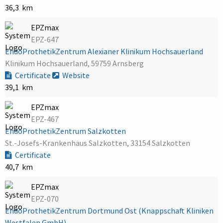
36,3 km
EPZmax
EPZ-647
EndoProthetikZentrum Alexianer Klinikum Hochsauerland
Klinikum Hochsauerland, 59759 Arnsberg
Certificate
Website
39,1 km
EPZmax
EPZ-467
EndoProthetikZentrum Salzkotten
St.-Josefs-Krankenhaus Salzkotten, 33154 Salzkotten
Certificate
40,7 km
EPZmax
EPZ-070
EndoProthetikZentrum Dortmund Ost (Knappschaft Kliniken
Westfalen GmbH)