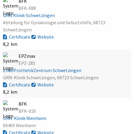
BFK
BFK-088
GRN Klinik-Schwetzingen
Abteilung für Gynäkologie und Geburtshilfe, 68723
Schwetzingen
Certificate
Website
8,2 km
EPZmax
EPZ-285
EndoProthetikZentrum Schwetzingen
GRN-Klinik Schwetzingen, 68723 Schwetzingen
Certificate
Website
8,2 km
BFK
BFK-026
GRN-Klinik Weinheim
69469 Weinheim
Certificate
Website