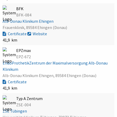
BFK
BFK-084
Alb-Donau Klinikum Ehingen
Frauenklinik, 89584 Ehingen (Donau)
Certificate
Website
41,9 km
EPZmax
EPZ-672
EndoProthetikZentrum der Maximalversorgung Alb-Donau
Klinikum
Alb-Donau Klinikum Ehingen, 89584 Ehingen (Donau)
Certificate
41,9 km
Typ A Zentrum
ZSE-004
ZSE Tübingen