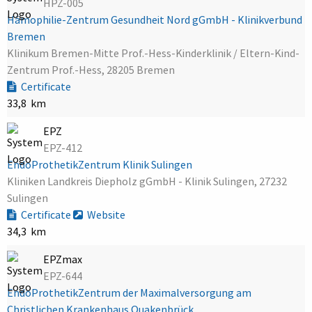
HPZ-005
Hämophilie-Zentrum Gesundheit Nord gGmbH - Klinikverbund
Bremen
Klinikum Bremen-Mitte Prof.-Hess-Kinderklinik / Eltern-Kind-
Zentrum Prof.-Hess, 28205 Bremen
Certificate
33,8 km
EPZ
EPZ-412
EndoProthetikZentrum Klinik Sulingen
Kliniken Landkreis Diepholz gGmbH - Klinik Sulingen, 27232
Sulingen
Certificate
Website
34,3 km
EPZmax
EPZ-644
EndoProthetikZentrum der Maximalversorgung am
Christlichen Krankenhaus Quakenbrück