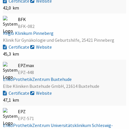
Certificate
Website
42,0 km
BFK
BFK-082
Regio Klinikum Pinneberg
Klinik für Gynäkologie und Geburtshilfe, 25421 Pinneberg
Certificate
Website
45,3 km
EPZmax
EPZ-448
EndoProthetikZentrum Buxtehude
Elbe Kliniken Buxtehude GmbH, 21614 Buxtehude
Certificate
Website
47,1 km
EPZ
EPZ-571
EndoProthetikZentrum Universitätsklinikum Schleswig-