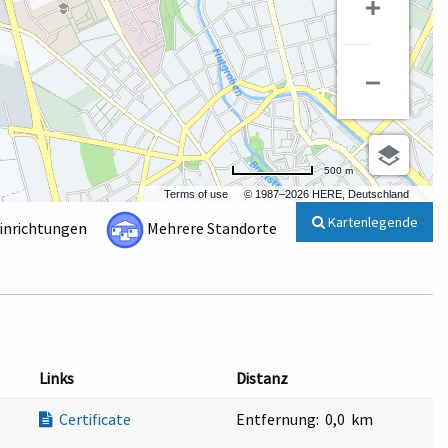
500 m
Terms of use
© 1987–2026 HERE, Deutschland
Kartenlegende
Einrichtungen
Mehrere Standorte
Links
Distanz
Certificate
Entfernung:
0,0 km