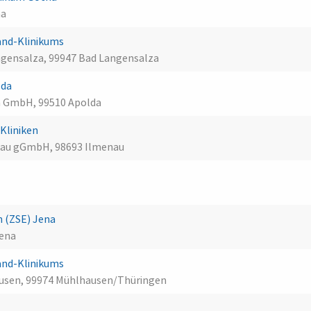
ha
and-Klinikums
gensalza, 99947 Bad Langensalza
lda
 GmbH, 99510 Apolda
Kliniken
enau gGmbH, 98693 Ilmenau
n (ZSE) Jena
Jena
and-Klinikums
usen, 99974 Mühlhausen/Thüringen