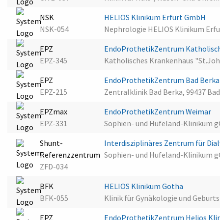
NSK
HELIOS Klinikum Erfurt GmbH
NSK-054
Nephrologie HELIOS Klinikum Erfu
EPZ
EndoProthetikZentrum Katholisc
EPZ-345
Katholisches Krankenhaus "St.Joh
EPZ
EndoProthetikZentrum Bad Berk
EPZ-215
Zentralklinik Bad Berka, 99437 Ba
EPZmax
EndoProthetikZentrum Weimar
EPZ-331
Sophien- und Hufeland-Klinikum 
Shunt-
Interdisziplinäres Zentrum für D
Referenzzentrum
Sophien- und Hufeland-Klinikum 
ZFD-034
BFK
HELIOS Klinikum Gotha
BFK-055
Klinik für Gynäkologie und Geburts
EPZ
EndoProthetikZentrum Helios Kl