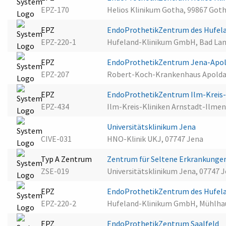
EPZ-170
Helios Klinikum Gotha, 99867 Got
EPZ
EndoProthetikZentrum des Hufel
EPZ-220-1
Hufeland-Klinikum GmbH, Bad Lan
EPZ
EndoProthetikZentrum Jena-Apo
EPZ-207
Robert-Koch-Krankenhaus Apolda
EPZ
EndoProthetikZentrum Ilm-Kreis-
EPZ-434
Ilm-Kreis-Kliniken Arnstadt-Ilm
Universitätsklinikum Jena
CIVE-031
HNO-Klinik UKJ, 07747 Jena
Typ A Zentrum
Zentrum für Seltene Erkrankunge
ZSE-019
Universitätsklinikum Jena, 07747 
EPZ
EndoProthetikZentrum des Hufel
EPZ-220-2
Hufeland-Klinikum GmbH, Mühlha
EPZ
EndoProthetikZentrum Saalfeld