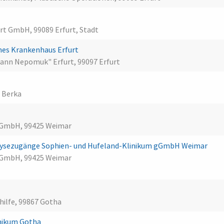
rt GmbH, 99089 Erfurt, Stadt
hes Krankenhaus Erfurt
ann Nepomuk" Erfurt, 99097 Erfurt
a
d Berka
gGmbH, 99425 Weimar
ialysezugänge Sophien- und Hufeland-Klinikum gGmbH Weimar
gGmbH, 99425 Weimar
hilfe, 99867 Gotha
inikum Gotha