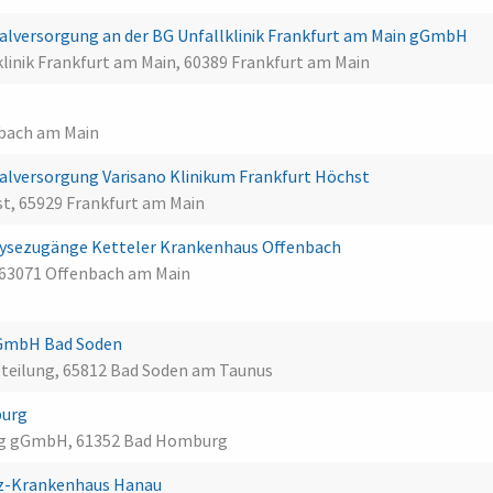
lversorgung an der BG Unfallklinik Frankfurt am Main gGmbH
linik Frankfurt am Main, 60389 Frankfurt am Main
enbach am Main
lversorgung Varisano Klinikum Frankfurt Höchst
st, 65929 Frankfurt am Main
ialysezugänge Ketteler Krankenhaus Offenbach
 63071 Offenbach am Main
s GmbH Bad Soden
bteilung, 65812 Bad Soden am Taunus
burg
rg gGmbH, 61352 Bad Homburg
nz-Krankenhaus Hanau