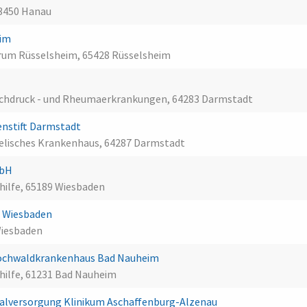
63450 Hanau
eim
rum Rüsselsheim, 65428 Rüsselsheim
, Hochdruck - und Rheumaerkrankungen, 64283 Darmstadt
nstift Darmstadt
gelisches Krankenhaus, 64287 Darmstadt
mbH
shilfe, 65189 Wiesbaden
al Wiesbaden
Wiesbaden
ochwaldkrankenhaus Bad Nauheim
shilfe, 61231 Bad Nauheim
alversorgung Klinikum Aschaffenburg-Alzenau