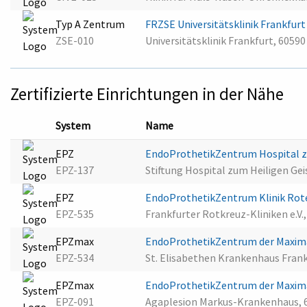
Typ A Zentrum
FRZSE Universitätsklinik Frankfur
ZSE-010
Universitätsklinik Frankfurt, 6059
Zertifizierte Einrichtungen in der Nähe
System
Name
EPZ
EndoProthetikZentrum Hospital zu
EPZ-137
Stiftung Hospital zum Heiligen Gei
EPZ
EndoProthetikZentrum Klinik Rot
EPZ-535
Frankfurter Rotkreuz-Kliniken e.V.
EPZmax
EndoProthetikZentrum der Maxima
EPZ-534
St. Elisabethen Krankenhaus Fran
EPZmax
EndoProthetikZentrum der Maxim
EPZ-091
Agaplesion Markus-Krankenhaus, 