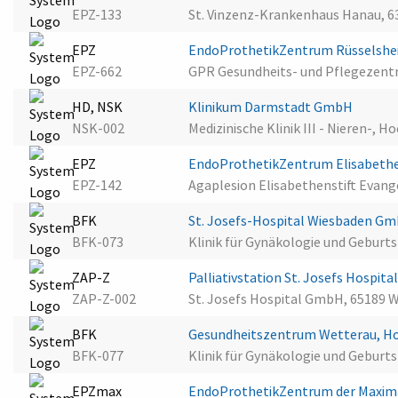
EPZ-133
St. Vinzenz-Krankenhaus Hanau, 
EPZ
EndoProthetikZentrum Rüsselsh
EPZ-662
GPR Gesundheits- und Pflegezent
HD, NSK
Klinikum Darmstadt GmbH
NSK-002
Medizinische Klinik III - Nieren-
EPZ
EndoProthetikZentrum Elisabethe
EPZ-142
Agaplesion Elisabethenstift Evan
BFK
St. Josefs-Hospital Wiesbaden G
BFK-073
Klinik für Gynäkologie und Geburt
ZAP-Z
Palliativstation St. Josefs Hospit
ZAP-Z-002
St. Josefs Hospital GmbH, 65189 
BFK
Gesundheitszentrum Wetterau, H
BFK-077
Klinik für Gynäkologie und Geburt
EPZmax
EndoProthetikZentrum der Maxim