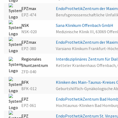
EPZmax
EndoProthetikZentrum der Maxima
EPZ-474
Berufsgenossenschaftliche Unfallk
NSK
Sana Klinikum Offenbach GmbH
NSK-020
Medizinische Klinik III, 63069 Off
EPZmax
EndoProthetikZentrum der Maxima
EPZ-380
Varsiano Klinikum Frankfurt-Höch
Regionales
Interdisziplinäres Zentrum für D
Shuntzentrum
Ketteler Krankenhaus Offenbach,
ZFD-040
BFK
Kliniken des Main-Taunus-Kreise
BFK-012
Geburtshilflich-Gynäkologische A
EPZ
EndoProthetikZentrum Bad Hom
EPZ-061
Hochtaunus-Kliniken Bad Hombu
EPZ
EndoProthetikZentrum St. Vinze