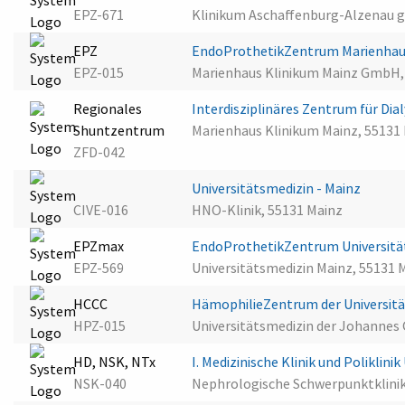
EPZ-671
Klinikum Aschaffenburg-Alzenau 
EPZ
EndoProthetikZentrum Marienhau
EPZ-015
Marienhaus Klinikum Mainz GmbH,
Regionales
Interdisziplinäres Zentrum für Di
Shuntzentrum
Marienhaus Klinikum Mainz, 55131
ZFD-042
Universitätsmedizin - Mainz
CIVE-016
HNO-Klinik, 55131 Mainz
EPZmax
EndoProthetikZentrum Universitä
EPZ-569
Universitätsmedizin Mainz, 55131 
HCCC
HämophilieZentrum der Universit
HPZ-015
Universitätsmedizin der Johannes 
HD, NSK, NTx
I. Medizinische Klinik und Poliklin
NSK-040
Nephrologische Schwerpunktklinik