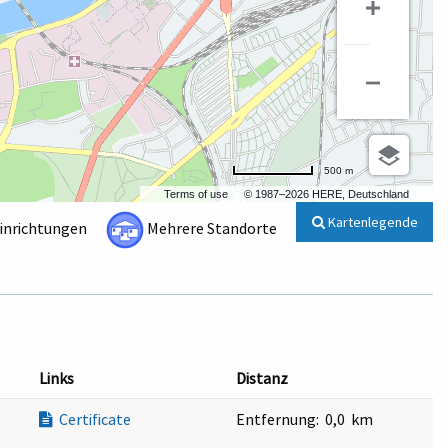
500 m
Terms of use
© 1987–2026 HERE, Deutschland
Kartenlegende
Einrichtungen
Mehrere Standorte
Links
Distanz
Certificate
Entfernung:
0,0 km