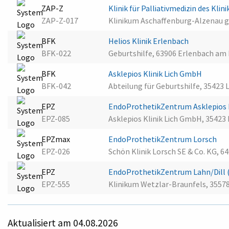
ZAP-Z
Klinik für Palliativmedizin des Kl
ZAP-Z-017
Klinikum Aschaffenburg-Alzenau 
BFK
Helios Klinik Erlenbach
BFK-022
Geburtshilfe, 63906 Erlenbach am
BFK
Asklepios Klinik Lich GmbH
BFK-042
Abteilung für Geburtshilfe, 35423 L
EPZ
EndoProthetikZentrum Asklepios K
EPZ-085
Asklepios Klinik Lich GmbH, 35423 
EPZmax
EndoProthetikZentrum Lorsch
EPZ-026
Schön Klinik Lorsch SE & Co. KG, 6
EPZ
EndoProthetikZentrum Lahn/Dill 
EPZ-555
Klinikum Wetzlar-Braunfels, 3557
Aktualisiert am 04.08.2026