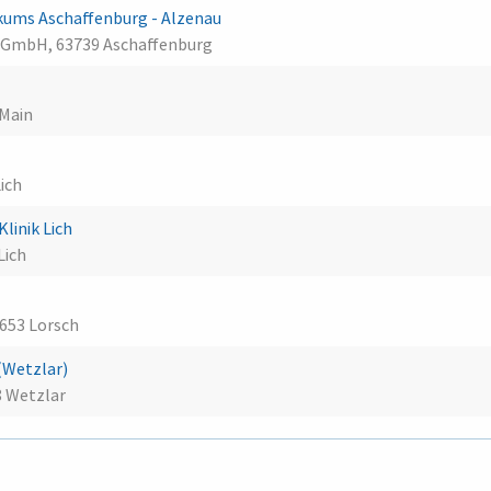
inikums Aschaffenburg - Alzenau
gGmbH, 63739 Aschaffenburg
 Main
ich
linik Lich
Lich
4653 Lorsch
(Wetzlar)
8 Wetzlar