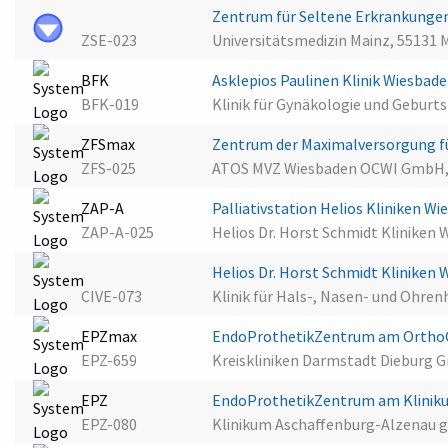
Zentrum für Seltene Erkrankunge
ZSE-023
Universitätsmedizin Mainz, 55131 
BFK
Asklepios Paulinen Klinik Wiesbad
BFK-019
Klinik für Gynäkologie und Geburt
ZFSmax
Zentrum der Maximalversorgung f
ZFS-025
ATOS MVZ Wiesbaden OCWI GmbH,
ZAP-A
Palliativstation Helios Kliniken W
ZAP-A-025
Helios Dr. Horst Schmidt Kliniken
Helios Dr. Horst Schmidt Kliniken
CIVE-073
Klinik für Hals-, Nasen- und Ohre
EPZmax
EndoProthetikZentrum am OrthoCe
EPZ-659
Kreiskliniken Darmstadt Dieburg
EPZ
EndoProthetikZentrum am Klinik
EPZ-080
Klinikum Aschaffenburg-Alzenau 