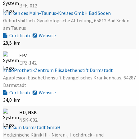
BFK-012
Kliniken des Main-Taunus-Kreises GmbH Bad Soden
Geburtshilflich-Gynäkologische Abteilung, 65812 Bad Soden
am Taunus
Certificate
Website
28,5 km
EPZ
EPZ-142
EndoProthetikZentrum Elisabethenstift Darmstadt
Agaplesion Elisabethenstift Evangelisches Krankenhaus, 64287
Darmstadt
Certificate
Website
34,0 km
HD, NSK
NSK-002
Klinikum Darmstadt GmbH
Medizinische Klinik III - Nieren-, Hochdruck - und