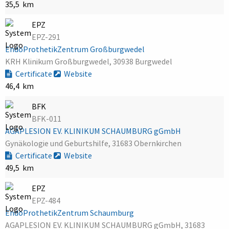
35,5 km
EPZ
EPZ-291
EndoProthetikZentrum Großburgwedel
KRH Klinikum Großburgwedel, 30938 Burgwedel
Certificate
Website
46,4 km
BFK
BFK-011
AGAPLESION EV. KLINIKUM SCHAUMBURG gGmbH
Gynäkologie und Geburtshilfe, 31683 Obernkirchen
Certificate
Website
49,5 km
EPZ
EPZ-484
EndoProthetikZentrum Schaumburg
AGAPLESION EV. KLINIKUM SCHAUMBURG gGmbH, 31683