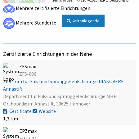
Terms of use
© 1987–2026 HERE, Deutschland
Mehrere zertifizierte Einrichtungen
Kartenlegende
Mehrere Standorte
Zertifizierte Einrichtungen in der Nähe
ZFSmax
ZFS-006
Zentrum für Fuß- und Sprunggelenkchirurgie DIAKOVERE
Annastift
Department für Fuß- und Sprunggelenkchirurgie MHH
Orthopädie im Annastift, 30625 Hannover
Certificate
Website
1,3 km
EPZmax
EPZ-004