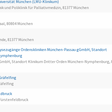
 Universität München (LMU-Klinikum)
nik und Poliklinik für Palliativmedizin, 81377 München
saal, 80804 München
unde, 81377 München
ialysezugänge Ordenskliniken München-Passau gGmbH, Standort
-Nymphenburg
GmbH, Standort Klinikum Dritter Orden München-Nymphenburg, 
räfelfing
räfelfing
ldbruck
Fürstenfeldbruck
g