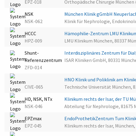
EPZ-018
Orthopädische Chirurgie München
NSK
München Klinik gGmbH Neuperla
NSK-062
Klinik für Nephrologie, Endokrino
HCCC
Hämophilie-Zentrum LMU Klinik
HPZ-009
LMU Klinikum München, 80337 Mü
Shunt-
Interdisziplinäres Zentrum für D
Referenzzentrum
ISAR Kliniken GmbH, 80331 Münch
ZFD-014
HNO Klinik und Poliklinik am Kliniku
CIVE-065
Technische Universität München, 
HD, NSK, NTx
Klinikum rechts der Isar, der TU 
NSK-046
Abteilung für Nephrologie, 81675
EPZmax
EndoProthetikZentrum Tum Klinik
EPZ-045
Klinikum rechts der Isar, München