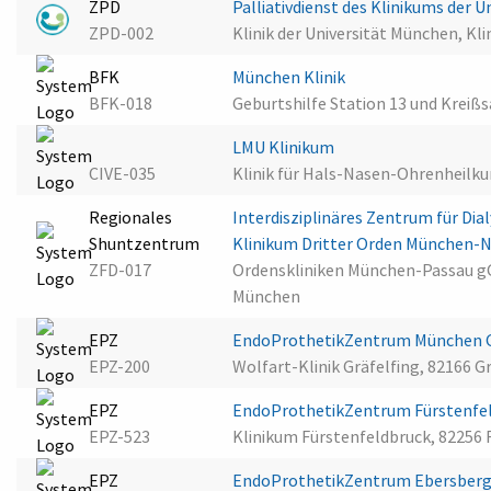
ZPD
Palliativdienst des Klinikums der
ZPD-002
Klinik der Universität München, Kli
BFK
München Klinik
BFK-018
Geburtshilfe Station 13 und Kreiß
LMU Klinikum
CIVE-035
Klinik für Hals-Nasen-Ohrenheilk
Regionales
Interdisziplinäres Zentrum für D
Shuntzentrum
Klinikum Dritter Orden München
ZFD-017
Ordenskliniken München-Passau g
München
EPZ
EndoProthetikZentrum München G
EPZ-200
Wolfart-Klinik Gräfelfing, 82166 G
EPZ
EndoProthetikZentrum Fürstenfe
EPZ-523
Klinikum Fürstenfeldbruck, 82256 
EPZ
EndoProthetikZentrum Ebersber