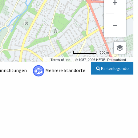
500 m
Terms of use
© 1987–2026 HERE, Deutschland
Kartenlegende
Einrichtungen
Mehrere Standorte