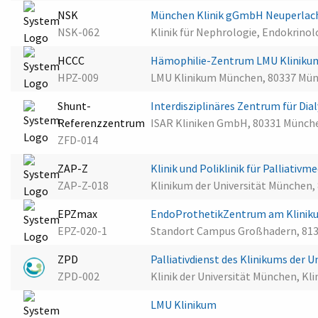
NSK
München Klinik gGmbH Neuperla
NSK-062
Klinik für Nephrologie, Endokrino
HCCC
Hämophilie-Zentrum LMU Klinik
HPZ-009
LMU Klinikum München, 80337 Mü
Shunt-
Interdisziplinäres Zentrum für D
Referenzzentrum
ISAR Kliniken GmbH, 80331 Münch
ZFD-014
ZAP-Z
Klinik und Poliklinik für Palliativ
ZAP-Z-018
Klinikum der Universität München
EPZmax
EndoProthetikZentrum am Kliniku
EPZ-020-1
Standort Campus Großhadern, 81
ZPD
Palliativdienst des Klinikums der
ZPD-002
Klinik der Universität München, Kli
LMU Klinikum