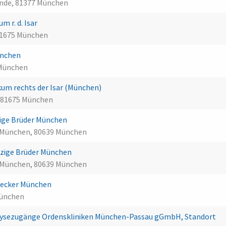
unde, 81377 München
m r. d. Isar
81675 München
München
 München
um rechts der Isar (München)
, 81675 München
ige Brüder München
 München, 80639 München
erzige Brüder München
 München, 80639 München
 Decker München
München
ialysezugänge Ordenskliniken München-Passau gGmbH, Standort