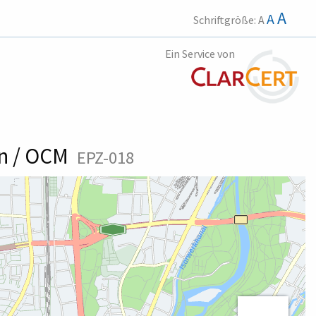
A
A
Schriftgröße:
A
Ein Service von
en / OCM
EPZ-018