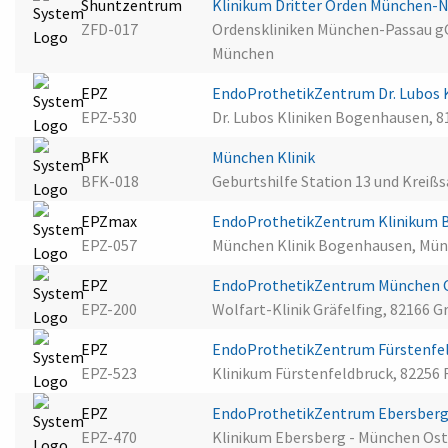
Shuntzentrum
Klinikum Dritter Orden München
ZFD-017
Ordenskliniken München-Passau g
München
EPZ
EndoProthetikZentrum Dr. Lubos
EPZ-530
Dr. Lubos Kliniken Bogenhausen, 
BFK
München Klinik
BFK-018
Geburtshilfe Station 13 und Kreiß
EPZmax
EndoProthetikZentrum Klinikum
EPZ-057
München Klinik Bogenhausen, Mün
EPZ
EndoProthetikZentrum München G
EPZ-200
Wolfart-Klinik Gräfelfing, 82166 G
EPZ
EndoProthetikZentrum Fürstenfe
EPZ-523
Klinikum Fürstenfeldbruck, 82256 
EPZ
EndoProthetikZentrum Ebersber
EPZ-470
Klinikum Ebersberg - München Os