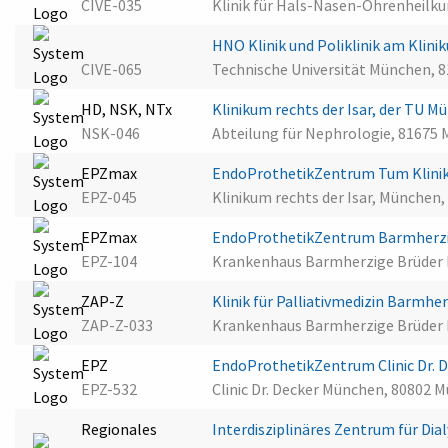
CIVE-035
Klinik für Hals-Nasen-Ohrenheilk
HNO Klinik und Poliklinik am Kliniku
CIVE-065
Technische Universität München, 
HD, NSK, NTx
Klinikum rechts der Isar, der TU 
NSK-046
Abteilung für Nephrologie, 81675
EPZmax
EndoProthetikZentrum Tum Klinik
EPZ-045
Klinikum rechts der Isar, München
EPZmax
EndoProthetikZentrum Barmherz
EPZ-104
Krankenhaus Barmherzige Brüder
ZAP-Z
Klinik für Palliativmedizin Barmh
ZAP-Z-033
Krankenhaus Barmherzige Brüder
EPZ
EndoProthetikZentrum Clinic Dr.
EPZ-532
Clinic Dr. Decker München, 80802 
Regionales
Interdisziplinäres Zentrum für D