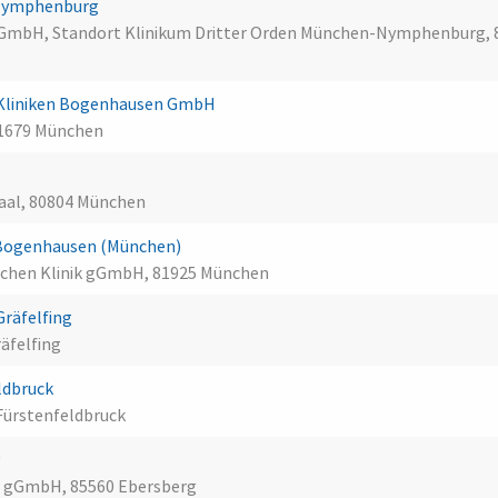
-Nymphenburg
GmbH, Standort Klinikum Dritter Orden München-Nymphenburg, 
 Kliniken Bogenhausen GmbH
81679 München
saal, 80804 München
 Bogenhausen (München)
chen Klinik gGmbH, 81925 München
räfelfing
räfelfing
ldbruck
Fürstenfeldbruck
g
t gGmbH, 85560 Ebersberg