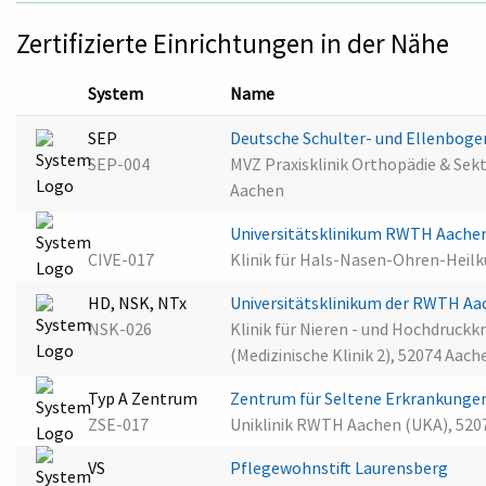
Zertifizierte Einrichtungen in der Nähe
System
Name
SEP
Deutsche Schulter- und Ellenboge
SEP-004
MVZ Praxisklinik Orthopädie & Sek
Aachen
Universitätsklinikum RWTH Aache
CIVE-017
Klinik für Hals-Nasen-Ohren-Heilk
HD, NSK, NTx
Universitätsklinikum der RWTH A
NSK-026
Klinik für Nieren - und Hochdruc
(Medizinische Klinik 2), 52074 Aach
Typ A Zentrum
Zentrum für Seltene Erkrankunge
ZSE-017
Uniklinik RWTH Aachen (UKA), 520
VS
Pflegewohnstift Laurensberg