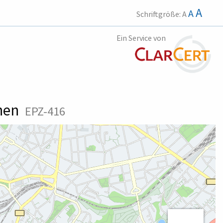
A
A
Schriftgröße:
A
Ein Service von
chen
EPZ-416