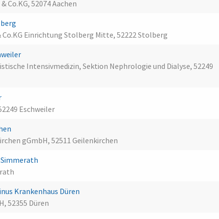
 & Co.KG, 52074 Aachen
olberg
& Co.KG Einrichtung Stolberg Mitte, 52222 Stolberg
hweiler
nistische Intensivmedizin, Sektion Nephrologie und Dialyse, 52249
r
 52249 Eschweiler
chen
kirchen gGmbH, 52511 Geilenkirchen
a Simmerath
erath
inus Krankenhaus Düren
H, 52355 Düren