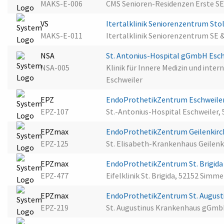
MAKS-E-006
CMS Senioren-Residenzen Erste SE
VS
Itertalklinik Seniorenzentrum St
MAKS-E-011
Itertalklinik Seniorenzentrum SE 
NSA
St. Antonius-Hospital gGmbH Esc
NSA-005
Klinik für Innere Medizin und inter
Eschweiler
EPZ
EndoProthetikZentrum Eschweile
EPZ-107
St.-Antonius-Hospital Eschweiler,
EPZmax
EndoProthetikZentrum Geilenkir
EPZ-125
St. Elisabeth-Krankenhaus Geilen
EPZmax
EndoProthetikZentrum St. Brigid
EPZ-477
Eifelklinik St. Brigida, 52152 Simm
EPZmax
EndoProthetikZentrum St. August
EPZ-219
St. Augustinus Krankenhaus gGmb