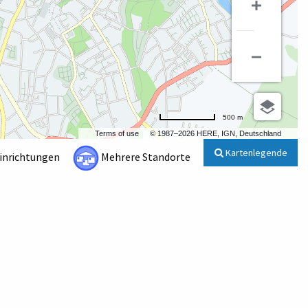
500 m
Terms of use
© 1987–2026 HERE, IGN, Deutschland
Kartenlegende
Einrichtungen
Mehrere Standorte