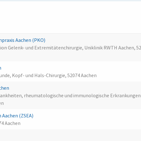
npraxis Aachen (PKO)
tion Gelenk- und Extremitätenchirurgie, Uniklinik RWTH Aachen, 5
n
unde, Kopf- und Hals-Chirurgie, 52074 Aachen
achen
kkrankheiten, rheumatologische und immunologische Erkrankungen
en
n Aachen (ZSEA)
74 Aachen