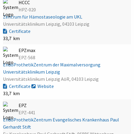
HCCC
HPZ-020
Zentrum für Hämostaseologie am UKL
Universitätsklinikum Leipzig, 04103 Leipzig
Certificate
33,7 km
EPZmax
EPZ-568
EndoProthetikZentrum der Maximalversorgung
Universitätsklinikum Leipzig
Universitätsklinikum Leipzig AöR, 04103 Leipzig
Certificate
Website
33,7 km
EPZ
EPZ-441
EndoProthetikZentrum Evangelisches Krankenhaus Paul
Gerhardt Stift
Ev. Krankenhaus Paul Gerhardt Stift, 06886 Wittenberg